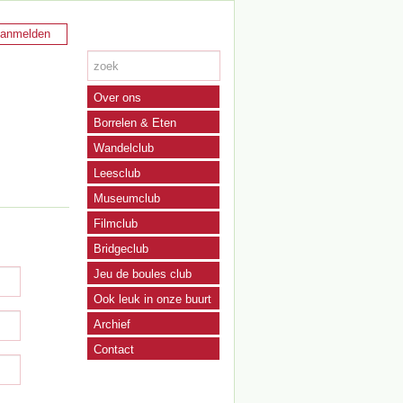
anmelden
Over ons
Borrelen & Eten
Wandelclub
Leesclub
Museumclub
Filmclub
Bridgeclub
Jeu de boules club
Ook leuk in onze buurt
Archief
Contact