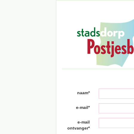
naam*
e-mail*
e-mail
ontvanger*